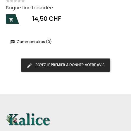
Bague fine torsadée
Prix
14,50 CHF

Commentaires (0)
SOYEZ LE PREMIER À DONNER VOTRE AVIS