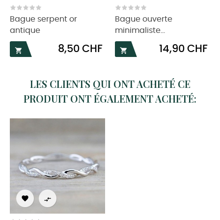
‹
›
Bague serpent or
Bague ouverte
antique
minimaliste...
Prix
Prix
8,50 CHF
14,90 CHF


LES CLIENTS QUI ONT ACHETÉ CE
PRODUIT ONT ÉGALEMENT ACHETÉ:

