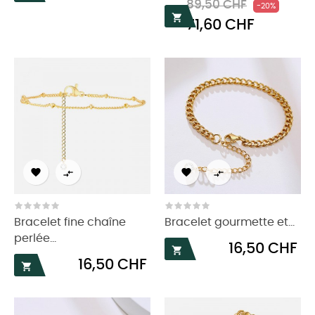
Prix
Prix
89,50 CHF
-20%

71,60 CHF
habituel




Bracelet fine chaîne
Bracelet gourmette et...
perlée...
Prix
16,50 CHF

Prix
16,50 CHF
