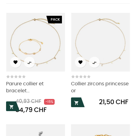
PACK




Parure collier et
Collier zircons princesse
bracelet...
or
Prix
Prix
Prix
40,93 CHF
21,50 CHF
-15%


34,79 CHF
habituel