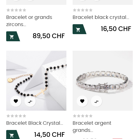
Bracelet or grands
Bracelet black crystal...
zircons...
Prix
16,50 CHF

Prix
89,50 CHF





Bracelet Black Crystal...
Bracelet argent
grands...
Prix
14,50 CHF
