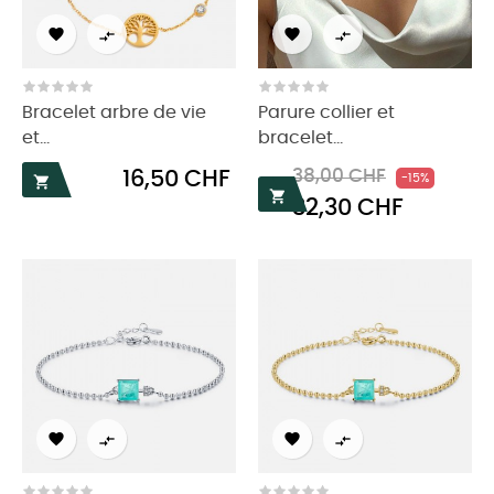




Bracelet arbre de vie
Parure collier et
et...
bracelet...
Prix
Prix
Prix
16,50 CHF
38,00 CHF
-15%


32,30 CHF
habituel



