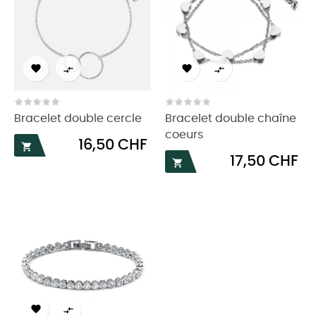




Bracelet double cercle
Bracelet double chaîne
coeurs
Prix
16,50 CHF

Prix
17,50 CHF


