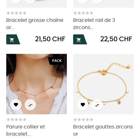
Bracelet grosse chaîne
Bracelet rail de 3
or...
zircons...
Prix
Prix
21,50 CHF
22,50 CHF


PACK




Parure collier et
Bracelet gouttes zircons
bracelet...
or