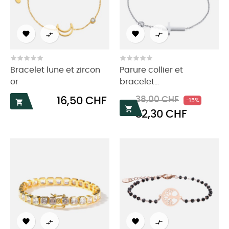




Bracelet lune et zircon
Parure collier et
or
bracelet...
Prix
Prix
Prix
16,50 CHF
38,00 CHF
-15%


32,30 CHF
habituel



