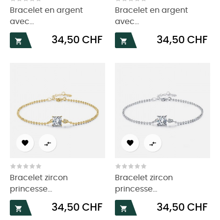
Bracelet en argent
Bracelet en argent
avec...
avec...
Prix
Prix
34,50 CHF
34,50 CHF






Bracelet zircon
Bracelet zircon
princesse...
princesse...
Prix
Prix
34,50 CHF
34,50 CHF

