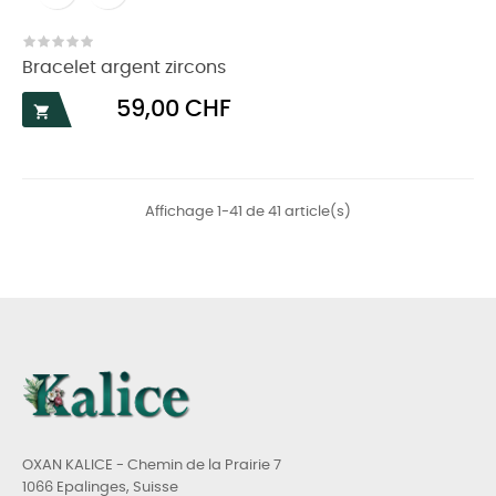
Bracelet argent zircons
Prix
59,00 CHF

Affichage 1-41 de 41 article(s)
OXAN KALICE - Chemin de la Prairie 7
1066 Epalinges, Suisse