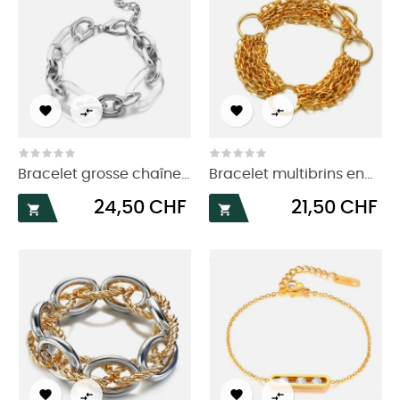




Bracelet grosse chaîne...
Bracelet multibrins en...
Prix
Prix
24,50 CHF
21,50 CHF





