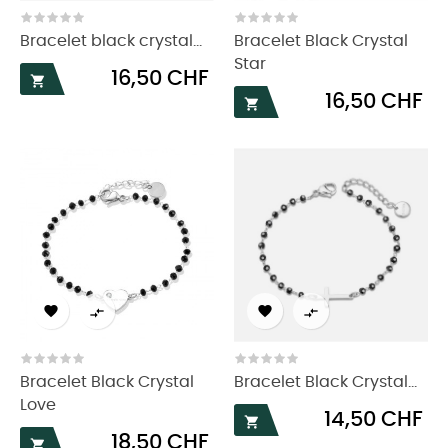
Bracelet black crystal...
Bracelet Black Crystal
Star
Prix
16,50 CHF

Prix
16,50 CHF





Bracelet Black Crystal
Bracelet Black Crystal...
Love
Prix
14,50 CHF

Prix
18,50 CHF
