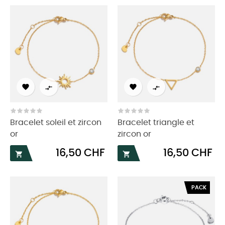




Bracelet soleil et zircon
Bracelet triangle et
or
zircon or
Prix
Prix
16,50 CHF
16,50 CHF


PACK