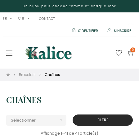
Un bijou pour chaque femme et chaque look
FR
CHF
CONTACT
S'IDENTIFIER
S'INSCRIRE
0
Basculer
☰
la
navigation
Bracelets
Chaînes
CHAÎNES

FILTRE
Sélectionner
Affichage 1-41 de 41 article(s)