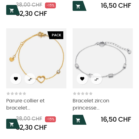
Prix
Prix
Prix
38,00 CHF
16,50 CHF
-15%


32,30 CHF
habituel
PACK




Parure collier et
Bracelet zircon
bracelet...
princesse...
Prix
Prix
Prix
38,00 CHF
16,50 CHF
-15%


32,30 CHF
habituel