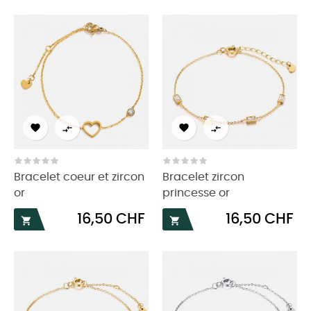




Bracelet coeur et zircon
Bracelet zircon
or
princesse or
Prix
Prix
16,50 CHF
16,50 CHF

