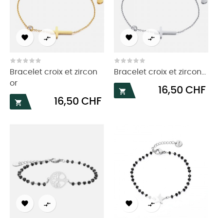




Bracelet croix et zircon
Bracelet croix et zircon...
or
Prix
16,50 CHF

Prix
16,50 CHF




