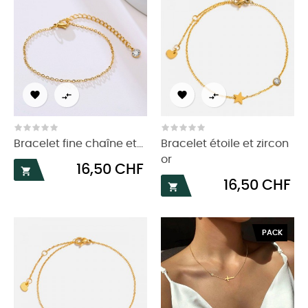




Bracelet fine chaîne et...
Bracelet étoile et zircon
or
Prix
16,50 CHF

Prix
16,50 CHF

PACK