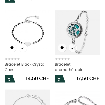




Bracelet Black Crystal
Bracelet
Coeur
aromathérapie...
Prix
Prix
14,50 CHF
17,50 CHF

