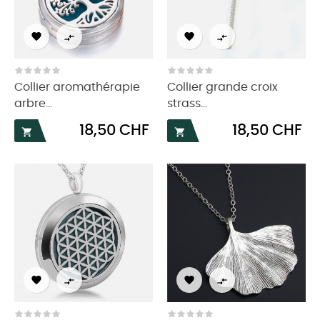




Collier aromathérapie
Collier grande croix
arbre...
strass...
Prix
Prix
18,50 CHF
18,50 CHF





