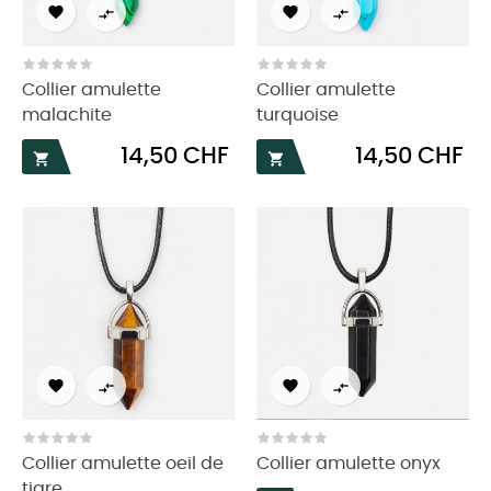




Collier amulette
Collier amulette
malachite
turquoise
Prix
Prix
14,50 CHF
14,50 CHF






Collier amulette oeil de
Collier amulette onyx
tigre