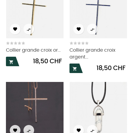




Collier grande croix or...
Collier grande croix
argent...
Prix
18,50 CHF

Prix
18,50 CHF




