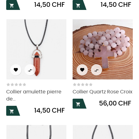
Prix
Prix
14,50 CHF
14,50 CHF






Collier amulette pierre
Collier Quartz Rose Croix
de...
Prix
56,00 CHF

Prix
14,50 CHF
