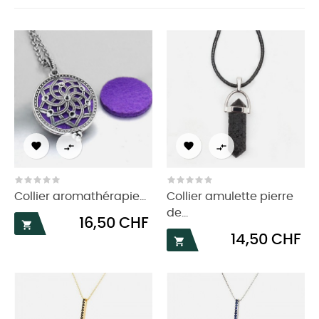




Collier aromathérapie...
Collier amulette pierre
de...
Prix
16,50 CHF

Prix
14,50 CHF
