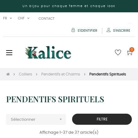
Un bijou pour chaque femme et chaque look
FR
CHF
CONTACT
S'IDENTIFIER
S'INSCRIRE
0
Basculer
☰
la
navigation
Colliers
Pendentifs et Charms
Pendentifs Spirituels
PENDENTIFS SPIRITUELS

FILTRE
Sélectionner
Affichage 1-37 de 37 article(s)