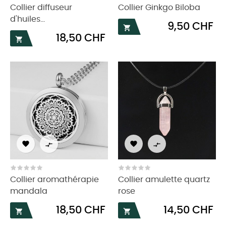
Collier diffuseur
Collier Ginkgo Biloba
d'huiles...
Prix
9,50 CHF

Prix
18,50 CHF





Collier aromathérapie
Collier amulette quartz
mandala
rose
Prix
Prix
18,50 CHF
14,50 CHF

