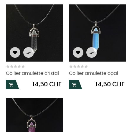




Collier amulette cristal
Collier amulette opal
Prix
Prix
14,50 CHF
14,50 CHF

