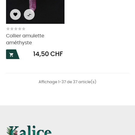


Collier amulette
améthyste
Prix
14,50 CHF

Affichage 1-37 de 37 article(s)