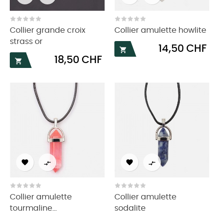
Collier grande croix
Collier amulette howlite
strass or
Prix
14,50 CHF

Prix
18,50 CHF





Collier amulette
Collier amulette
tourmaline...
sodalite