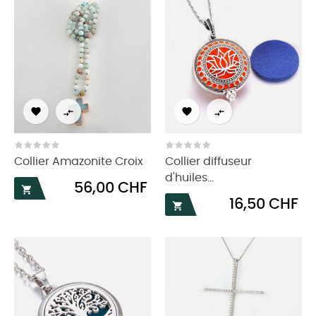




Collier Amazonite Croix
Collier diffuseur
d'huiles...
Prix
56,00 CHF

Prix
16,50 CHF
