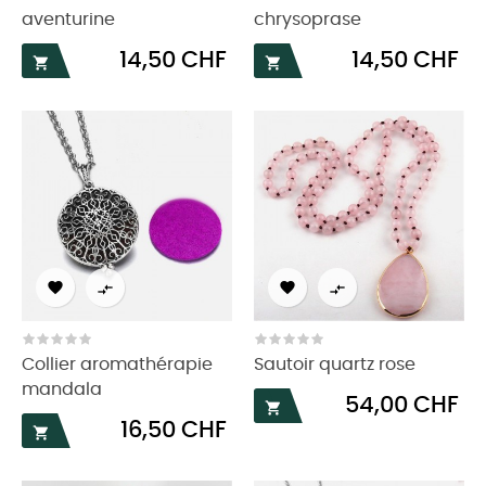
aventurine
chrysoprase
Prix
Prix
14,50 CHF
14,50 CHF






Collier aromathérapie
Sautoir quartz rose
mandala
Prix
54,00 CHF

Prix
16,50 CHF
