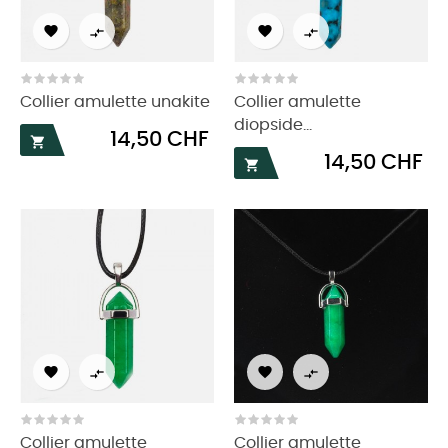




Collier amulette unakite
Collier amulette
diopside...
Prix
14,50 CHF

Prix
14,50 CHF





Collier amulette
Collier amulette