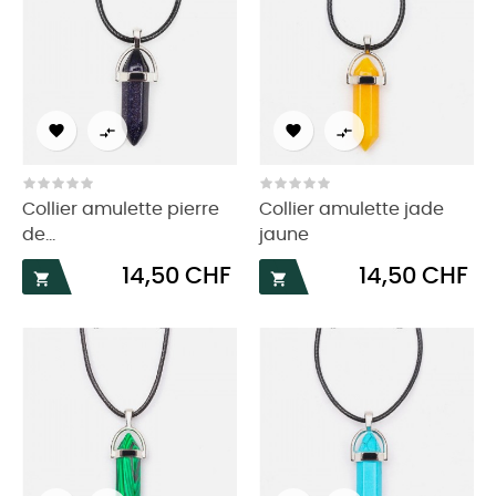




Collier amulette pierre
Collier amulette jade
de...
jaune
Prix
Prix
14,50 CHF
14,50 CHF

