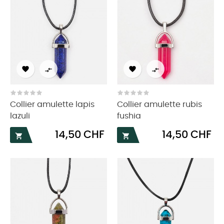




Collier amulette lapis
Collier amulette rubis
lazuli
fushia
Prix
Prix
14,50 CHF
14,50 CHF

