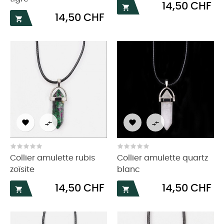
Prix
14,50 CHF

Prix
14,50 CHF





Collier amulette rubis
Collier amulette quartz
zoïsite
blanc
Prix
Prix
14,50 CHF
14,50 CHF

