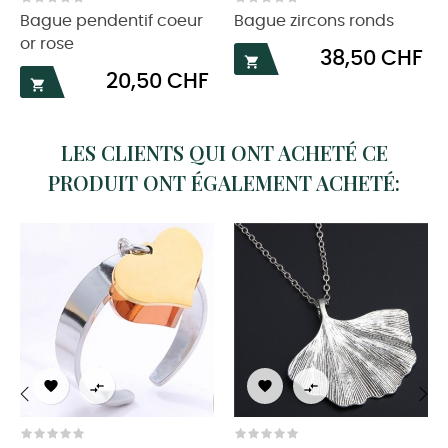
Bague pendentif coeur
Bague zircons ronds
or rose
Prix
38,50 CHF

Prix
20,50 CHF

LES CLIENTS QUI ONT ACHETÉ CE
PRODUIT ONT ÉGALEMENT ACHETÉ:




‹
›