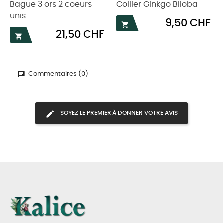
Bague 3 ors 2 coeurs
Collier Ginkgo Biloba
unis
Prix
9,50 CHF

Prix
21,50 CHF

Commentaires (0)
SOYEZ LE PREMIER À DONNER VOTRE AVIS