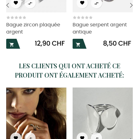




‹
›
Bague zircon plaquée
Bague serpent argent
argent
antique
Prix
Prix
12,90 CHF
8,50 CHF


LES CLIENTS QUI ONT ACHETÉ CE
PRODUIT ONT ÉGALEMENT ACHETÉ:



