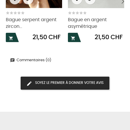
‹
›
Bague serpent argent
Bague en argent
zircon...
asymétrique
Prix
Prix
21,50 CHF
21,50 CHF


Commentaires (0)
SOYEZ LE PREMIER À DONNER VOTRE AVIS