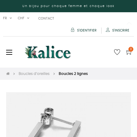
Un bijou pour chaque femme et chaque look
FR
CHF
CONTACT
S'IDENTIFIER
S'INSCRIRE
0
Basculer
☰
la
navigation
Boucles d’oreilles
Boucles 2 lignes