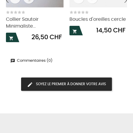
‹
›
Collier Sautoir
Boucles d'oreilles cercle
Minimaliste...
Prix
14,50 CHF

Prix
26,50 CHF

Commentaires (0)
SOYEZ LE PREMIER À DONNER VOTRE AVIS