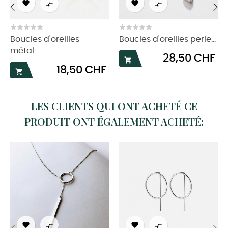




‹
›
Boucles d'oreilles
Boucles d'oreilles perle...
métal...
Prix
28,50 CHF

Prix
18,50 CHF

LES CLIENTS QUI ONT ACHETÉ CE
PRODUIT ONT ÉGALEMENT ACHETÉ:



