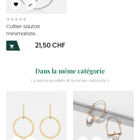


Collier sautoir
minimaliste...
Prix
21,50 CHF

Dans la même catégorie
( 4 autres produits de la même catégorie )