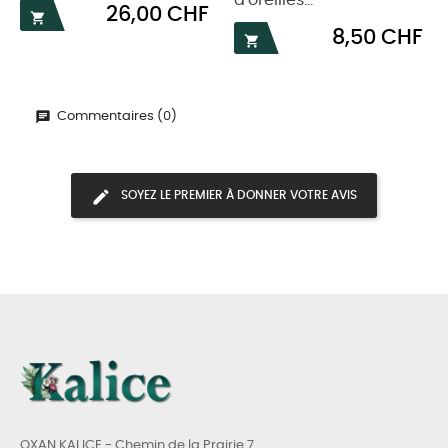
d'oreilles...
Prix
26,00 CHF

Prix
8,50 CHF

Commentaires (0)
SOYEZ LE PREMIER À DONNER VOTRE AVIS
OXAN KALICE - Chemin de la Prairie 7