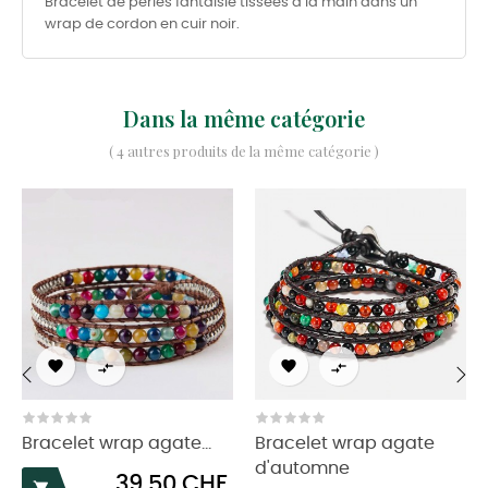
Bracelet de perles fantaisie tissées à la main dans un
wrap de cordon en cuir noir.
Dans la même catégorie
( 4 autres produits de la même catégorie )




‹
›
Bracelet wrap agate...
Bracelet wrap agate
d'automne
Prix
39,50 CHF
