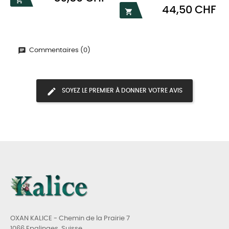
Prix
44,50 CHF

Commentaires (0)
SOYEZ LE PREMIER À DONNER VOTRE AVIS
OXAN KALICE - Chemin de la Prairie 7
1066 Epalinges, Suisse