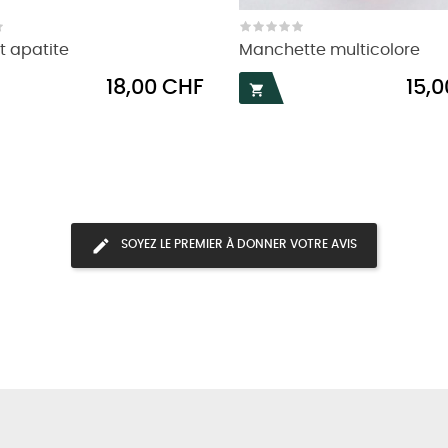
t apatite
Manchette multicolore
Prix
Prix
18,00 CHF
15,

SOYEZ LE PREMIER À DONNER VOTRE AVIS