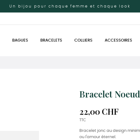
Un bijou pour chaque femme et chaque look
BAGUES
BRACELETS
COLLIERS
ACCESSOIRES
Bracelet Noeud
22,00 CHF
TTC
Bracelet jonc au design minima
ou l'amour éternel.