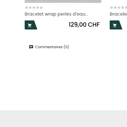
Bracelet wrap perles d'eau...
Bracele
Prix
129,00 CHF


Commentaires (0)