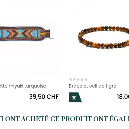
te miyuki turquoise
Bracelet oeil de tigre
Prix
Prix
39,50 CHF
18,

UI ONT ACHETÉ CE PRODUIT ONT ÉGA