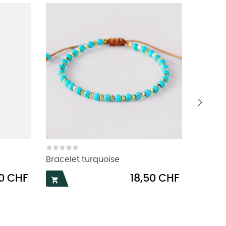
›
Bracelet turquoise
Manche
Prix
90 CHF
18,50 CHF

