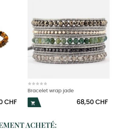
Bracelet wrap jade
Prix
00 CHF
68,50 CHF

LEMENT ACHETÉ: