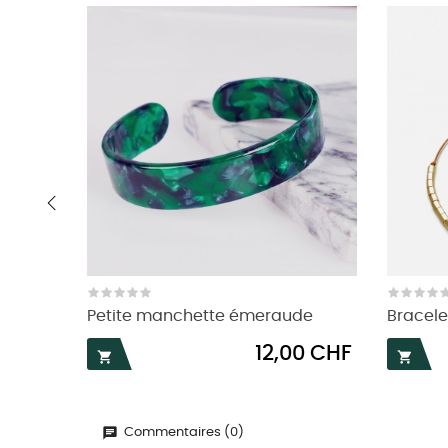
‹
Petite manchette émeraude
Bracele
Prix
12,00 CHF


Commentaires (0)