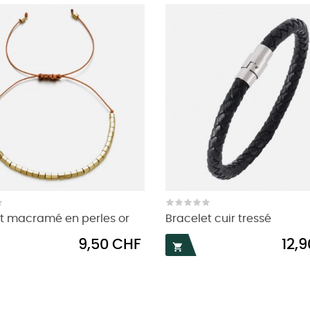
t macramé en perles or
Bracelet cuir tressé
Prix
Prix
9,50 CHF
12,
