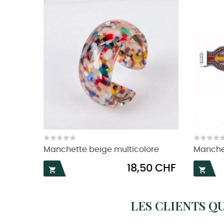
Manchette beige multicolore
Manchet
Prix
18,50 CHF


LES CLIENTS Q