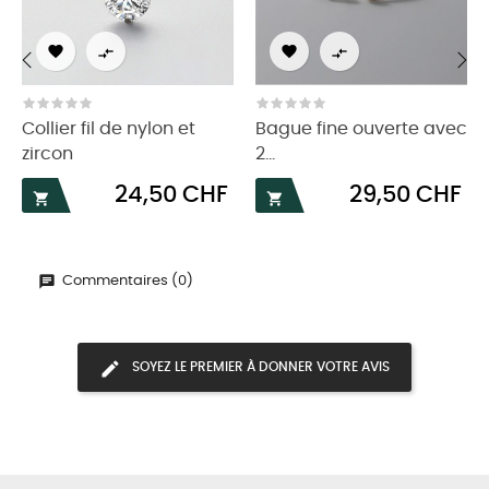




‹
›
Collier fil de nylon et
Bague fine ouverte avec
zircon
2...
Prix
Prix
24,50 CHF
29,50 CHF


Commentaires (0)
SOYEZ LE PREMIER À DONNER VOTRE AVIS