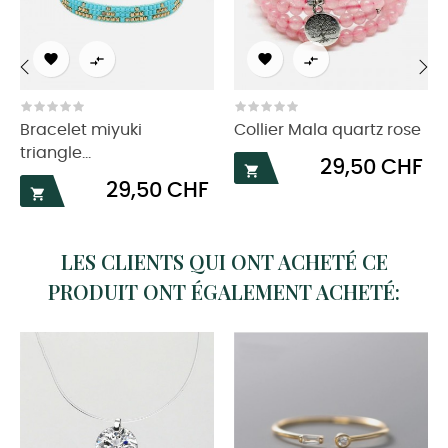




‹
›
Bracelet miyuki
Collier Mala quartz rose
triangle...
Prix
29,50 CHF

Prix
29,50 CHF

LES CLIENTS QUI ONT ACHETÉ CE
PRODUIT ONT ÉGALEMENT ACHETÉ: