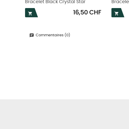
Bracelet Black Crystal Star
Bracelet
Prix
16,50 CHF


Commentaires (0)