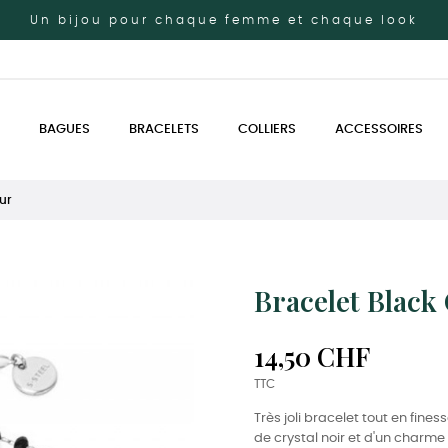
Un bijou pour chaque femme et chaque look
BAGUES
BRACELETS
COLLIERS
ACCESSOIRES
ur
Bracelet Black
14,50 CHF
TTC
Très joli bracelet tout en fin
de crystal noir et d'un charme