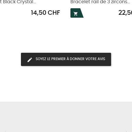
 Black Crystal...
Bracelet rail de 3 zircons...
Prix
Prix
14,50 CHF
22,5

SOYEZ LE PREMIER À DONNER VOTRE AVIS