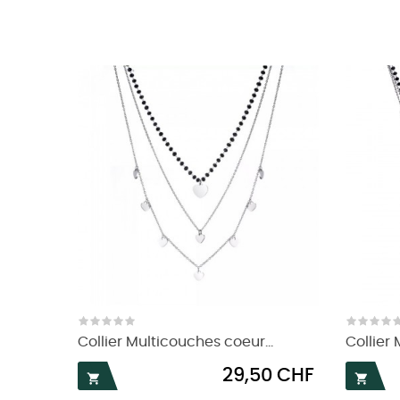
Collier Multicouches coeur...
Collier 
Prix
29,50 CHF

