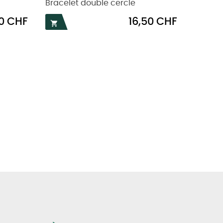
Bracelet double cercle
Prix
0 CHF
16,50 CHF
