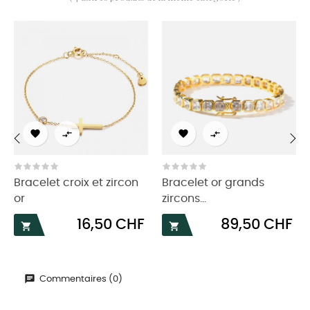




‹
›
Bracelet croix et zircon
Bracelet or grands
or
zircons...
Prix
Prix
16,50 CHF
89,50 CHF


Commentaires (0)