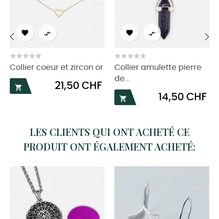




‹
›
Collier coeur et zircon or
Collier amulette pierre
de...
Prix
21,50 CHF

Prix
14,50 CHF

LES CLIENTS QUI ONT ACHETÉ CE
PRODUIT ONT ÉGALEMENT ACHETÉ: