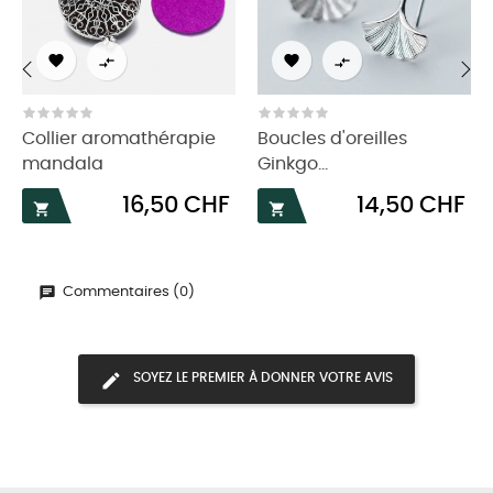




‹
›
Collier aromathérapie
Boucles d'oreilles
mandala
Ginkgo...
Prix
Prix
16,50 CHF
14,50 CHF


Commentaires (0)
SOYEZ LE PREMIER À DONNER VOTRE AVIS