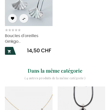


Boucles d'oreilles
Ginkgo...
Prix
14,50 CHF

Dans la même catégorie
( 4 autres produits de la même catégorie )