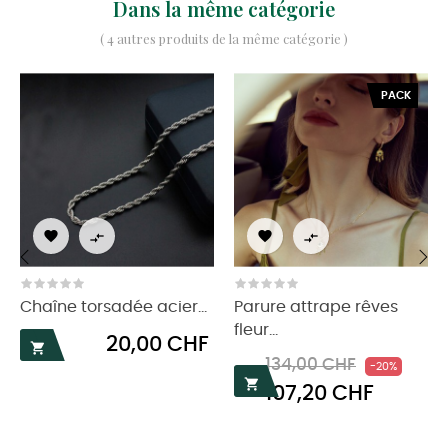
Dans la même catégorie
( 4 autres produits de la même catégorie )
PACK




‹
›
Chaîne torsadée acier...
Parure attrape rêves
fleur...
Prix
20,00 CHF

Prix
Prix
134,00 CHF
-20%

107,20 CHF
habituel