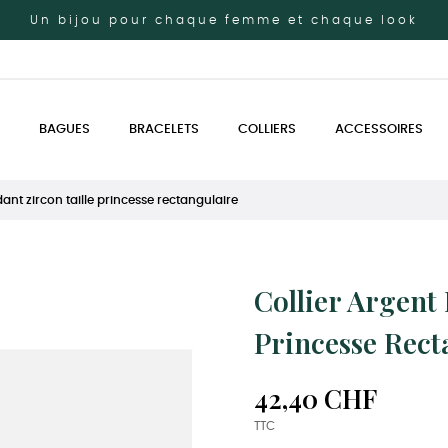
Un bijou pour chaque femme et chaque look
BAGUES
BRACELETS
COLLIERS
ACCESSOIRES
ant zircon taille princesse rectangulaire
Collier Argent 
Princesse Rect
42,40 CHF
TTC