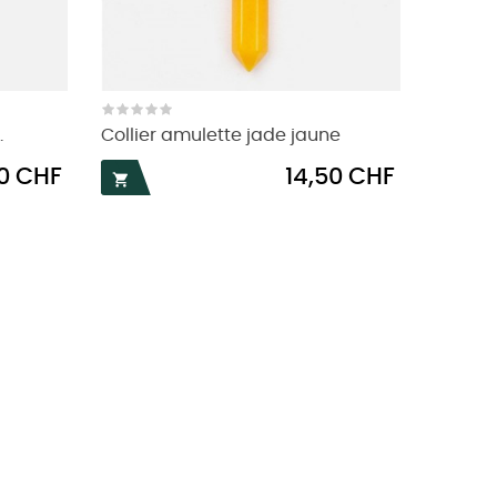
.
Collier amulette jade jaune
Prix
50 CHF
14,50 CHF
