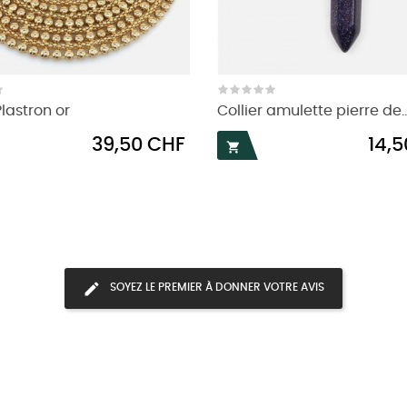
Plastron or
Collier amulette pierre de..
Prix
Prix
39,50 CHF
14,

SOYEZ LE PREMIER À DONNER VOTRE AVIS