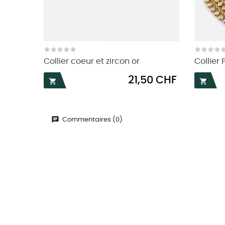
Collier coeur et zircon or
Collier 
Prix
21,50 CHF


Commentaires (0)