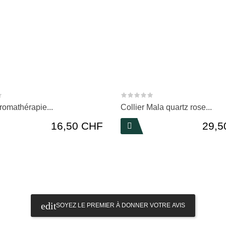
aromathérapie...
Collier Mala quartz rose...
Prix
Prix
16,50 CHF
29,5

SOYEZ LE PREMIER À DONNER VOTRE AVIS