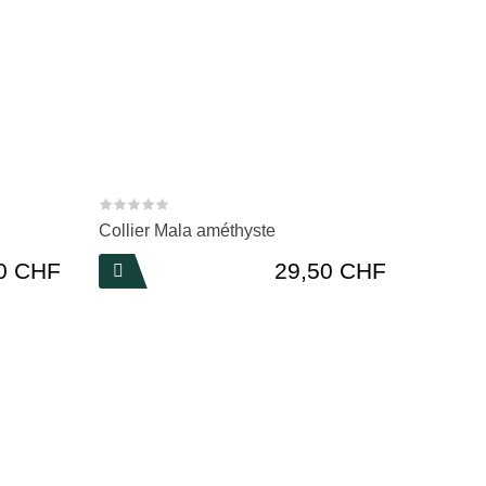
Collier Mala améthyste
Prix
0 CHF
29,50 CHF
