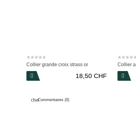
Collier grande croix strass or
Collier 
Prix
18,50 CHF


Commentaires (0)