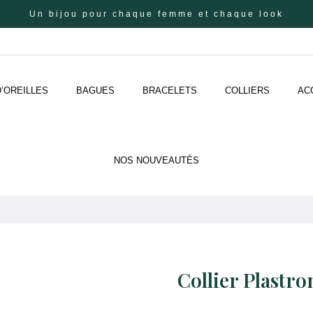
Un bijou pour chaque femme et chaque look
’OREILLES
BAGUES
BRACELETS
COLLIERS
AC
NOS NOUVEAUTÉS
Collier Plastr