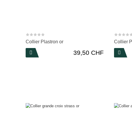
Collier Plastron or
Collier 
Prix
39,50 CHF

