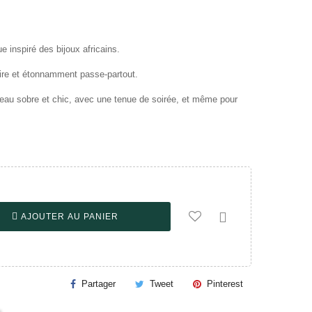
ue inspiré des bijoux africains.
aire et étonnamment passe-partout.
reau sobre et chic, avec une tenue de soirée, et même pour
c.

AJOUTER AU PANIER
Partager
Tweet
Pinterest