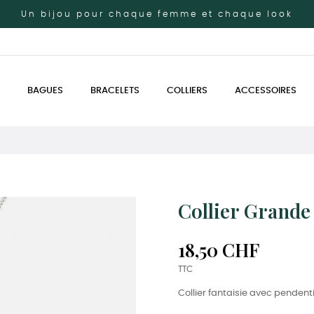
Un bijou pour chaque femme et chaque look
BAGUES
BRACELETS
COLLIERS
ACCESSOIRES
Collier Grande
18,50 CHF
TTC
Collier fantaisie avec pendent