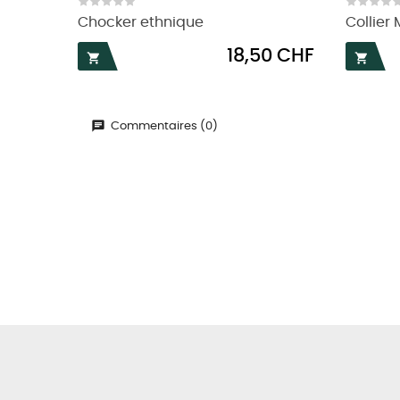
Chocker ethnique
Collier
Prix
18,50 CHF


Commentaires (0)