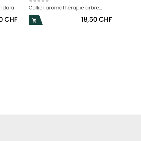
andala
Collier aromathérapie arbre...
Prix
50 CHF
18,50 CHF
