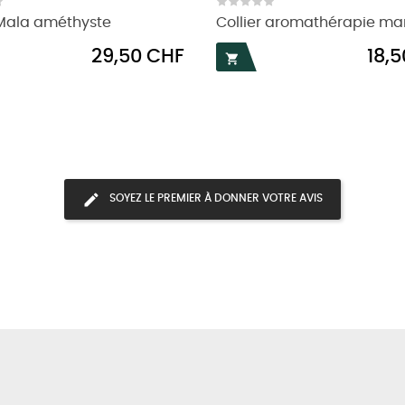
 Mala améthyste
Collier aromathérapie m
Prix
Prix
29,50 CHF
18,

SOYEZ LE PREMIER À DONNER VOTRE AVIS