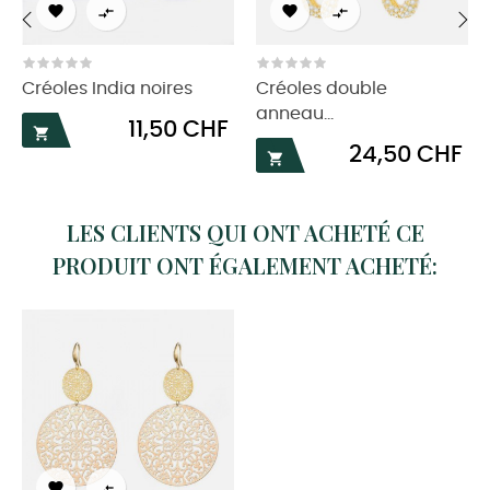




‹
›
Créoles India noires
Créoles double
anneau...
Prix
11,50 CHF

Prix
24,50 CHF

LES CLIENTS QUI ONT ACHETÉ CE
PRODUIT ONT ÉGALEMENT ACHETÉ:
