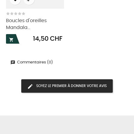

Boucles d'oreilles
Mandala...
Prix
14,50 CHF

Commentaires (0)
SOYEZ LE PREMIER À DONNER VOTRE AVIS