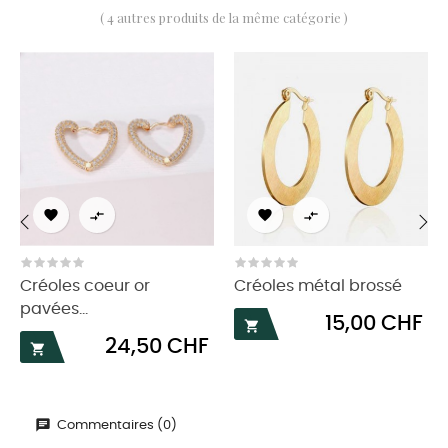
( 4 autres produits de la même catégorie )




‹
›
Créoles coeur or
Créoles métal brossé
pavées...
Prix
15,00 CHF

Prix
24,50 CHF

Commentaires (0)