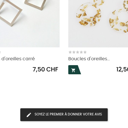
d'oreilles carré
Boucles d'oreilles...
Prix
Prix
7,50 CHF
12,

SOYEZ LE PREMIER À DONNER VOTRE AVIS