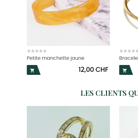
Petite manchette jaune
Bracele
Prix
12,00 CHF


LES CLIENTS Q