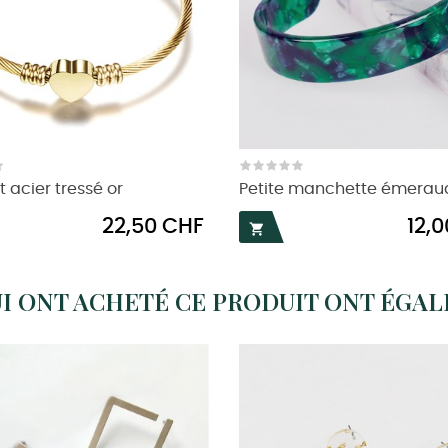
t acier tressé or
Petite manchette émerau
Prix
Prix
22,50 CHF
12,

UI ONT ACHETÉ CE PRODUIT ONT ÉGA