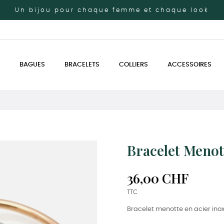
Un bijou pour chaque femme et chaque look
BAGUES
BRACELETS
COLLIERS
ACCESSOIRES
Bracelet Menot
36,00 CHF
TTC
Bracelet menotte en acier inoxy