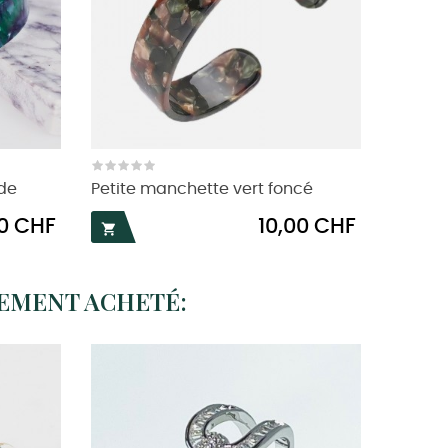
de
Petite manchette vert foncé
Prix
00 CHF
10,00 CHF

LEMENT ACHETÉ: