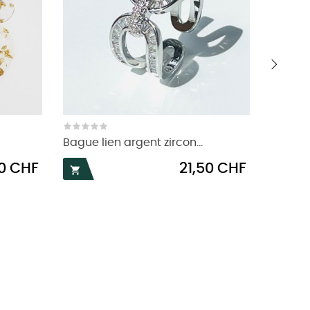
›
Bague lien argent zircon...
Bracel
Prix
50 CHF
21,50 CHF

