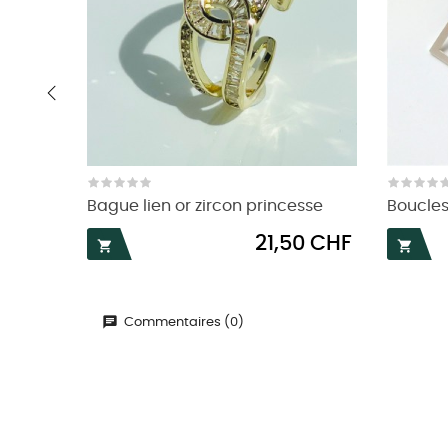
‹
Bague lien or zircon princesse
Boucles 
Prix
21,50 CHF


Commentaires (0)