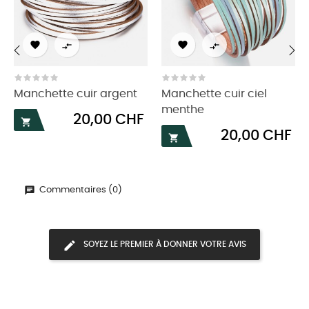




‹
›
Manchette cuir argent
Manchette cuir ciel
menthe
Prix
20,00 CHF

Prix
20,00 CHF

Commentaires (0)
SOYEZ LE PREMIER À DONNER VOTRE AVIS