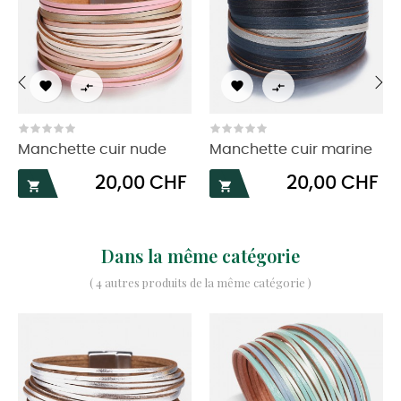




‹
›
Manchette cuir nude
Manchette cuir marine
Prix
Prix
20,00 CHF
20,00 CHF


Dans la même catégorie
( 4 autres produits de la même catégorie )