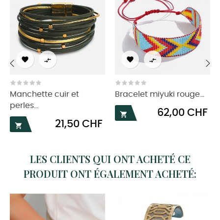




‹
›
Manchette cuir et
Bracelet miyuki rouge...
perles...
Prix
62,00 CHF

Prix
21,50 CHF

LES CLIENTS QUI ONT ACHETÉ CE
PRODUIT ONT ÉGALEMENT ACHETÉ: