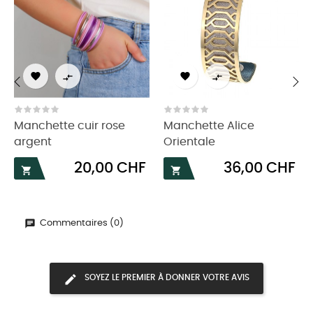




‹
›
Manchette cuir rose
Manchette Alice
argent
Orientale
Prix
Prix
20,00 CHF
36,00 CHF


Commentaires (0)
SOYEZ LE PREMIER À DONNER VOTRE AVIS