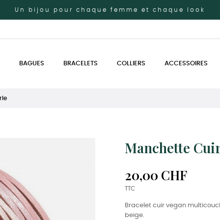
Un bijou pour chaque femme et chaque look
BAGUES
BRACELETS
COLLIERS
ACCESSOIRES
rle
Manchette Cuir
20,00 CHF
TTC
Bracelet cuir vegan multicouc
beige.