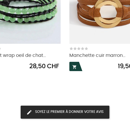
 wrap oeil de chat...
Manchette cuir marron...
Prix
Prix
28,50 CHF
19,

SOYEZ LE PREMIER À DONNER VOTRE AVIS