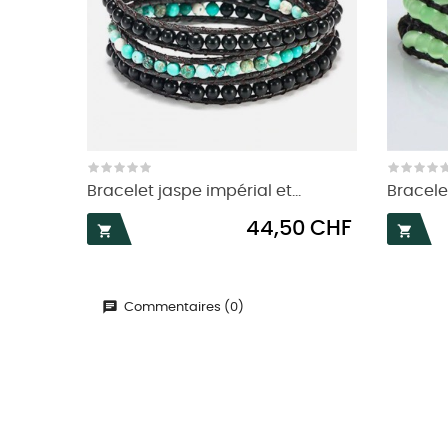
Bracelet jaspe impérial et...
Bracelet
Prix
44,50 CHF


Commentaires (0)