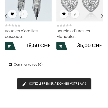




‹
›
Boucles d'oreilles
Boucles d'Oreilles
cascade...
Mandala...
Prix
Prix
19,50 CHF
35,00 CHF


Commentaires (0)
SOYEZ LE PREMIER À DONNER VOTRE AVIS