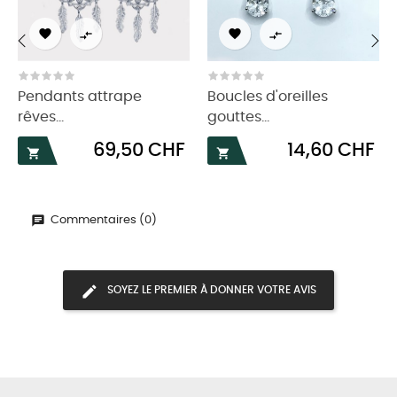




‹
›
Pendants attrape
Boucles d'oreilles
rêves...
gouttes...
Prix
Prix
69,50 CHF
14,60 CHF


Commentaires (0)
SOYEZ LE PREMIER À DONNER VOTRE AVIS