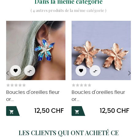
Dans la même catégorie
( 4 autres produits de la même catégorie )




‹
›
Boucles d'oreilles fleur
Boucles d'oreilles fleur
or...
or...
Prix
Prix
12,50 CHF
12,50 CHF


LES CLIENTS QUI ONT ACHETÉ CE