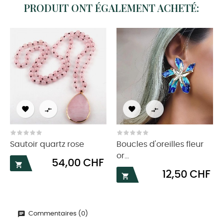
PRODUIT ONT ÉGALEMENT ACHETÉ:




Sautoir quartz rose
Boucles d'oreilles fleur
or...
Prix
54,00 CHF

Prix
12,50 CHF

Commentaires (0)