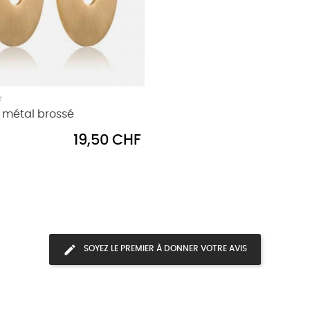
 métal brossé
Prix
19,50 CHF
SOYEZ LE PREMIER À DONNER VOTRE AVIS