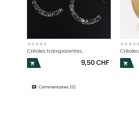
Créoles transparentes...
Créoles
Prix
9,50 CHF


Commentaires (0)