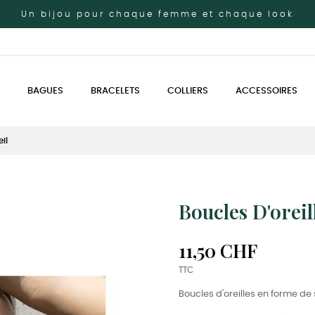
Un bijou pour chaque femme et chaque look
BAGUES
BRACELETS
COLLIERS
ACCESSOIRES
eil
Boucles D'oreill
11,50 CHF
TTC
Boucles d'oreilles en forme de 