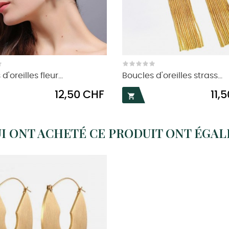
d'oreilles fleur...
Boucles d'oreilles strass...
Prix
Prix
12,50 CHF
11,

UI ONT ACHETÉ CE PRODUIT ONT ÉGA