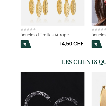
Boucles d'Oreilles Attrape...
Boucles 
Prix
14,50 CHF


LES CLIENTS Q