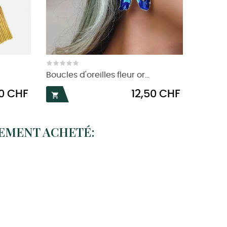
Boucles d'oreilles fleur or...
Prix
50 CHF
12,50 CHF

LEMENT ACHETÉ: