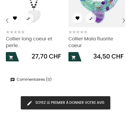




‹
›
Collier long coeur et
Collier Mala fluorite
perle...
coeur
Prix
Prix
27,70 CHF
34,50 CHF


Commentaires (0)
SOYEZ LE PREMIER À DONNER VOTRE AVIS