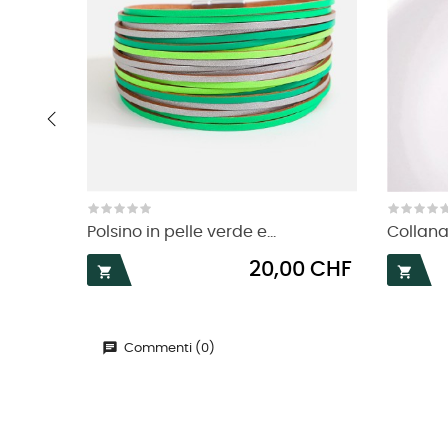
‹
Polsino in pelle verde e...
Collana 
Prezzo
20,00 CHF


Commenti (0)