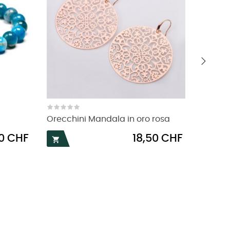
›
Orecchini Mandala in oro rosa
Braccia
Prezzo
00 CHF
18,50 CHF

