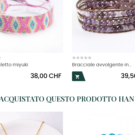
letto miyuki
Bracciale avvolgente in...
Prezzo
Prezzo
38,00 CHF
39,5

O ACQUISTATO QUESTO PRODOTTO HA