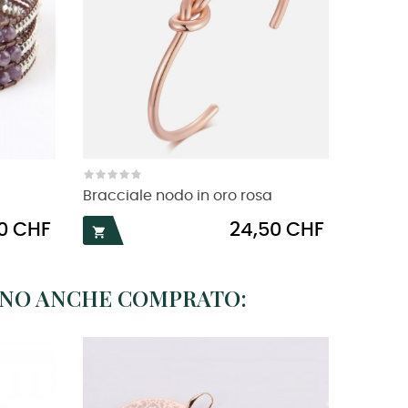
Bracciale nodo in oro rosa
Prezzo
0 CHF
24,50 CHF

NNO ANCHE COMPRATO: