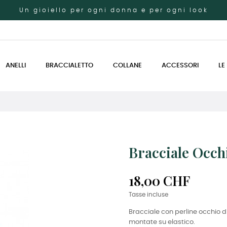
Un gioiello per ogni donna e per ogni look
ANELLI
BRACCIALETTO
COLLANE
ACCESSORI
LE
Bracciale Occh
18,00 CHF
Tasse incluse
Bracciale con perline occhio d
montate su elastico.