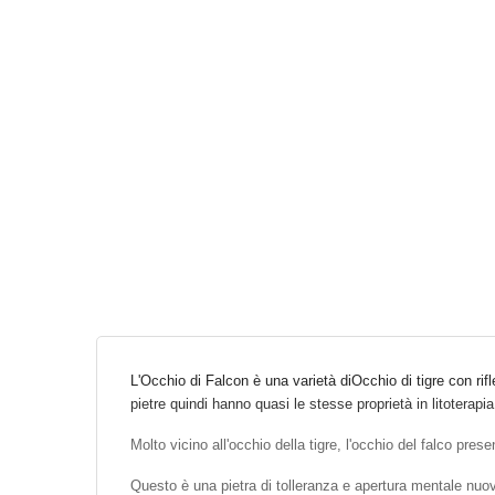
L'
Occhio
di Falcon è una varietà di
Occhio di tigre
con rifl
pietre quindi hanno quasi le stesse proprietà in litoterapi
Molto vicino all'occhio della tigre, l'occhio del falco pres
Questo è
una pietra di tolleranza e apertura mentale
nuove