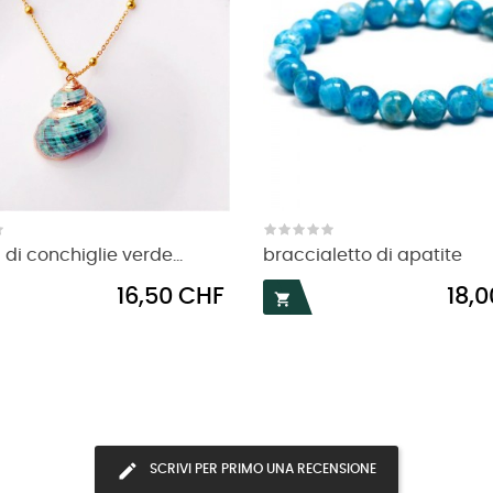
di conchiglie verde...
braccialetto di apatite
Prezzo
Prezzo
16,50 CHF
18,

SCRIVI PER PRIMO UNA RECENSIONE