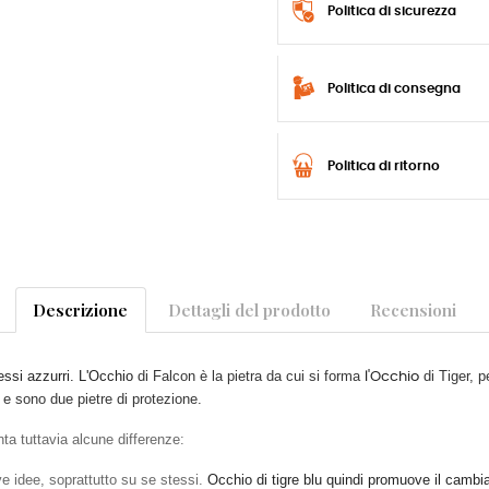
Politica di sicurezza
Politica di consegna
Politica di ritorno
Descrizione
Dettagli del prodotto
Recensioni
essi azzurri.
L'
Occhio
di Falcon è la pietra da cui si forma
di Tiger, 
l'
Occhio
a e sono due pietre di protezione.
enta tuttavia alcune differenze:
 idee, soprattutto su se stessi.
Occhio di tigre blu
quindi promuove il cambia