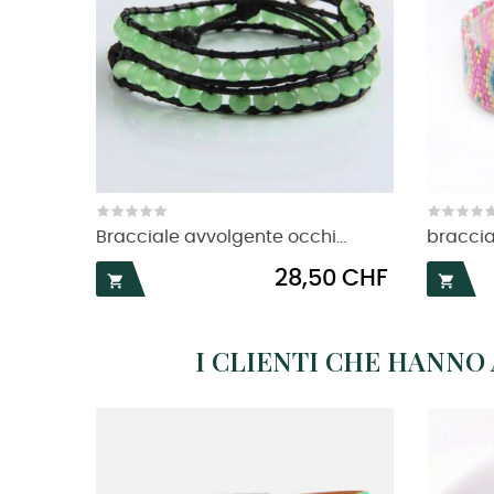
Bracciale avvolgente occhi...
braccia
Prezzo
28,50 CHF


I CLIENTI CHE HANN