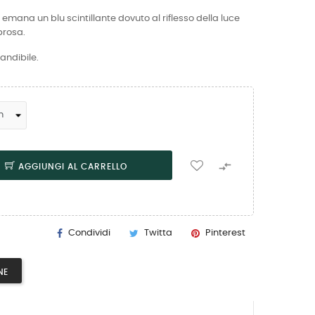
emana un blu scintillante dovuto al riflesso della luce
brosa.
andibile.

AGGIUNGI AL CARRELLO
Condividi
Twitta
Pinterest
NE