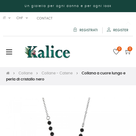
Un gioiello per ogni donna e per ogni look
IT
CHF
CONTACT
REGISTRATI
REGISTER
0
0
navigazione
☰
Toggle
Collane
Collane - Catene
Collana a cuore lungo e
perla di cristallo nero