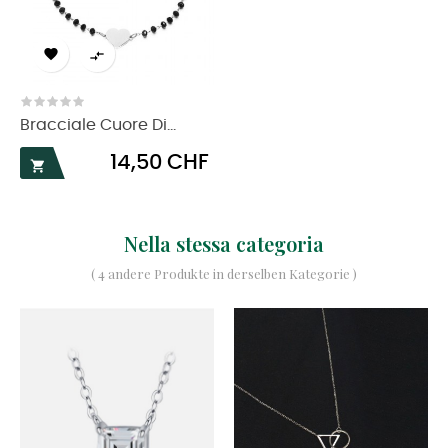


Bracciale Cuore Di...
Prezzo
14,50 CHF

Nella stessa categoria
( 4 andere Produkte in derselben Kategorie )