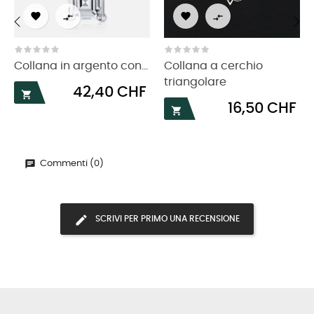




‹
›
Collana in argento con...
Collana a cerchio
triangolare
Prezzo
42,40 CHF

Prezzo
16,50 CHF

Commenti (0)
SCRIVI PER PRIMO UNA RECENSIONE