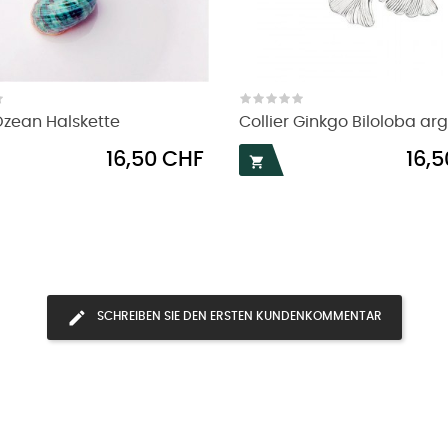
zean Halskette
Collier Ginkgo Biloloba ar
Preis
Preis
16,50 CHF
16,

SCHREIBEN SIE DEN ERSTEN KUNDENKOMMENTAR