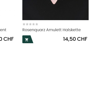
gent
Rosenquarz Amulett Halskette
Preis
50 CHF
14,50 CHF
