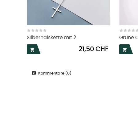
Silberhalskette mit 2...
Grüne O
Preis
21,50 CHF


Kommentare (0)