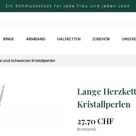
Ein Schmuckstück für jede Frau und jeden Look
RINGE
ARMBAND
HALSKETTEN
ZUBEHÖR
UNSERE
e und schwarzen Kristallperlen
Lange Herzket
Kristallperlen
27,70 CHF
Bruttopreis