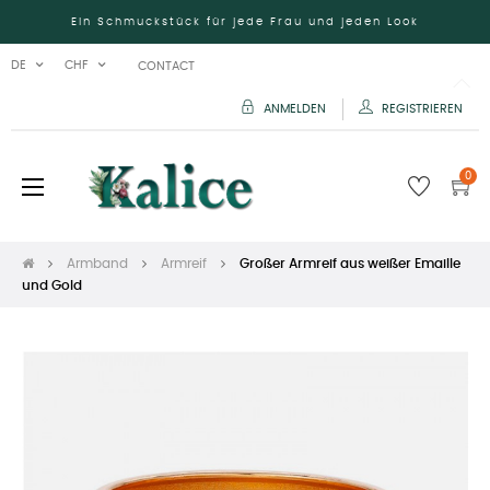
Ein Schmuckstück für jede Frau und jeden Look
DE
CHF
CONTACT
ANMELDEN
REGISTRIEREN
0
Umschalten
☰
der
Navigation
Armband
Armreif
Großer Armreif aus weißer Emaille
und Gold