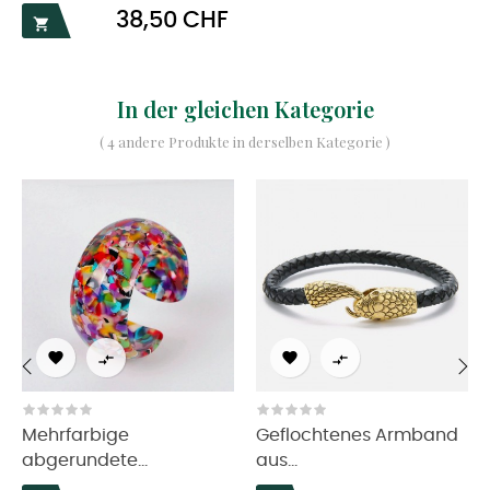
Preis
38,50 CHF

In der gleichen Kategorie
( 4 andere Produkte in derselben Kategorie )




‹
›
Mehrfarbige
Geflochtenes Armband
abgerundete...
aus...