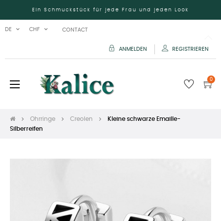
Ein Schmuckstück für jede Frau und jeden Look
DE
CHF
CONTACT
ANMELDEN
REGISTRIEREN
0
Umschalten
☰
der
Navigation
Ohrringe
Creolen
Kleine schwarze Emaille-
Silberreifen