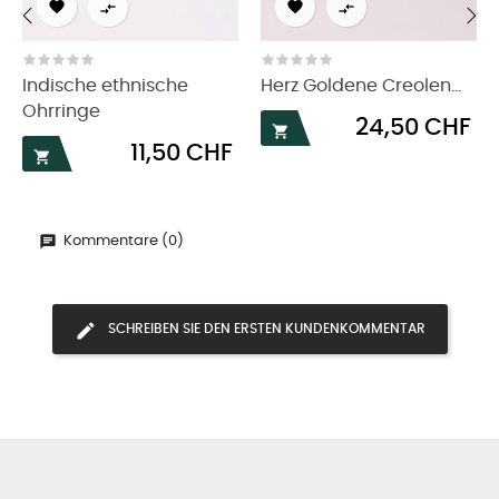




‹
›
Indische ethnische
Herz Goldene Creolen...
Ohrringe
Preis
24,50 CHF

Preis
11,50 CHF

Kommentare (0)
SCHREIBEN SIE DEN ERSTEN KUNDENKOMMENTAR