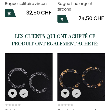
Bague solitaire zircon...
Bague fine argent
zircons
Prix
32,50 CHF

Prix
24,50 CHF

LES CLIENTS QUI ONT ACHETÉ CE
PRODUIT ONT ÉGALEMENT ACHETÉ:




‹
›