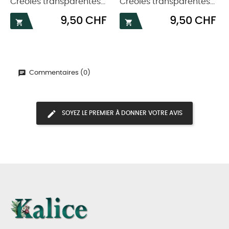
Créoles transparentes...
Créoles transparentes...
Prix
Prix
9,50 CHF
9,50 CHF


Commentaires (0)
SOYEZ LE PREMIER À DONNER VOTRE AVIS