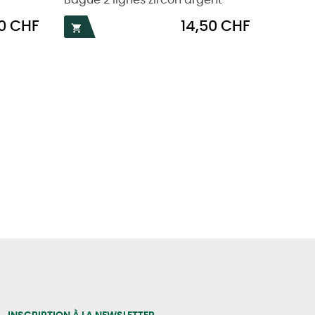
Bague 2 lignes zircon argent
Boucles
Prix
0 CHF
14,50 CHF

