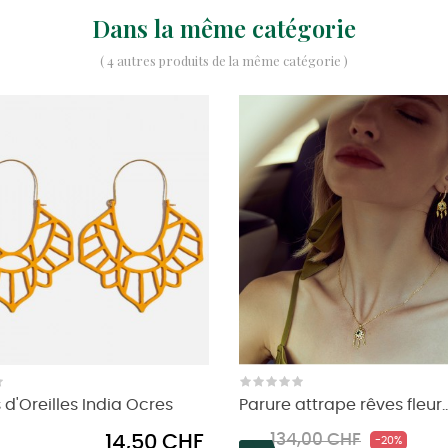
Dans la même catégorie
( 4 autres produits de la même catégorie )
 d'Oreilles India Ocres
Parure attrape rêves fleur..
Prix
Prix
Prix
14,50 CHF
134,00 CHF
-20%