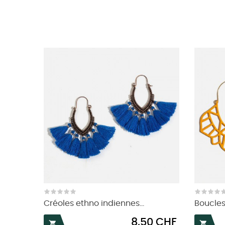
Créoles ethno indiennes...
Boucles
Prix
8,50 CHF

