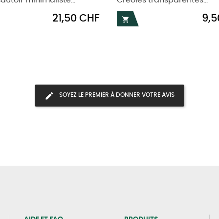
sautoir minimaliste...
Créoles transparentes...
Prix
Prix
21,50 CHF
9,5

SOYEZ LE PREMIER À DONNER VOTRE AVIS