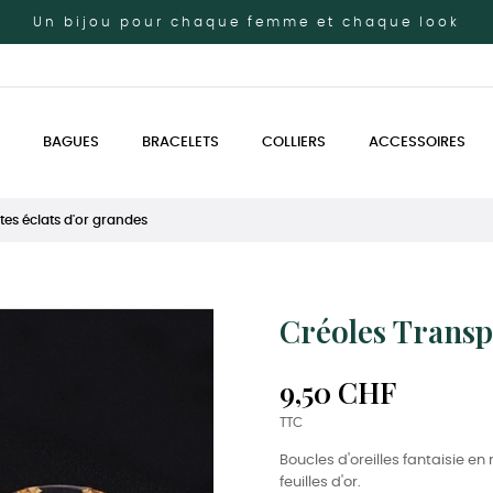
Un bijou pour chaque femme et chaque look
BAGUES
BRACELETS
COLLIERS
ACCESSOIRES
tes éclats d'or grandes
Créoles Transp
9,50 CHF
TTC
Boucles d'oreilles fantaisie e
feuilles d'or.