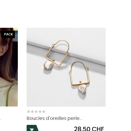
PACK
.
Boucles d'oreilles perle...
Prix
28,50 CHF
