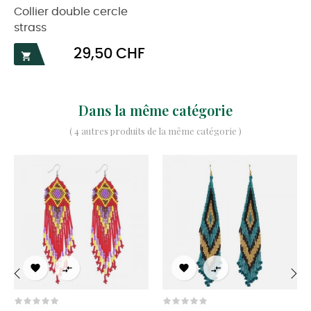
Collier double cercle
strass
Prix
29,50 CHF

Dans la même catégorie
( 4 autres produits de la même catégorie )




‹
›