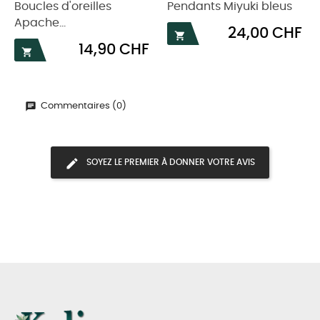
Boucles d'oreilles
Pendants Miyuki bleus
Apache...
Prix
24,00 CHF

Prix
14,90 CHF

Commentaires (0)
SOYEZ LE PREMIER À DONNER VOTRE AVIS