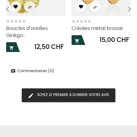




‹
›
Boucles d'oreilles
Créoles métal brossé
Ginkgo...
Prix
15,00 CHF

Prix
12,50 CHF

Commentaires (0)
SOYEZ LE PREMIER À DONNER VOTRE AVIS