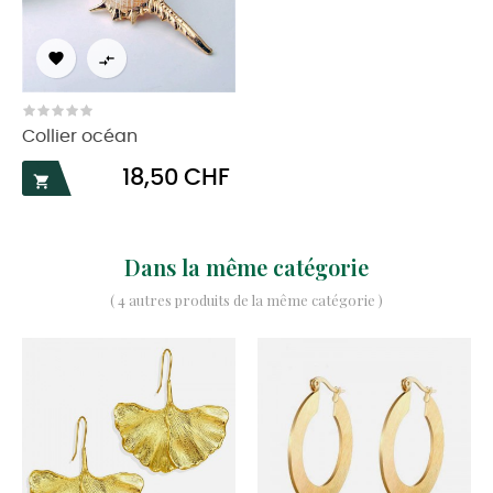


Collier océan
Prix
18,50 CHF

Dans la même catégorie
( 4 autres produits de la même catégorie )