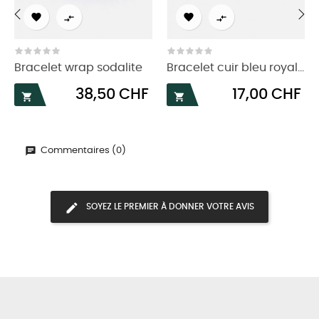




‹
›
Bracelet wrap sodalite
Bracelet cuir bleu royal...
Prix
Prix
38,50 CHF
17,00 CHF


Commentaires (0)
SOYEZ LE PREMIER À DONNER VOTRE AVIS