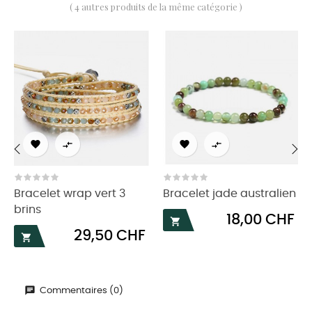
( 4 autres produits de la même catégorie )




‹
›
Bracelet wrap vert 3
Bracelet jade australien
brins
Prix
18,00 CHF

Prix
29,50 CHF

Commentaires (0)