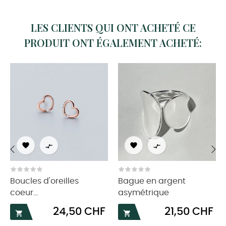
LES CLIENTS QUI ONT ACHETÉ CE
PRODUIT ONT ÉGALEMENT ACHETÉ:




‹
›
Boucles d'oreilles
Bague en argent
coeur...
asymétrique
Prix
Prix
24,50 CHF
21,50 CHF

