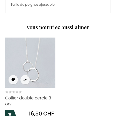
Taille du poignet ajustable.
vous pourriez aussi aimer


Collier double cercle 3
ors
Prix
16,50 CHF
