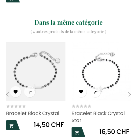
Dans la même catégorie
( 4 autres produits de la même catégorie )




‹
›
Bracelet Black Crystal...
Bracelet Black Crystal
Star
Prix
14,50 CHF

Prix
16,50 CHF
