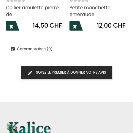
‹
›
Collier amulette pierre
Petite manchette
de...
émeraude
Prix
Prix
14,50 CHF
12,00 CHF


Commentaires (0)
SOYEZ LE PREMIER À DONNER VOTRE AVIS