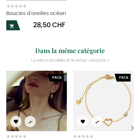
Boucles d'oreilles océan
Prix
28,50 CHF

Dans la même catégorie
( 4 autres produits de la même catégorie )
PACK
PACK



