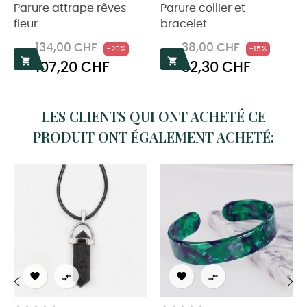
‹
›
Parure attrape rêves
Parure collier et
fleur...
bracelet...
Prix
Prix
Prix
Prix
134,00 CHF
38,00 CHF
-20%
-15%


107,20 CHF
32,30 CHF
habituel
habituel
LES CLIENTS QUI ONT ACHETÉ CE
PRODUIT ONT ÉGALEMENT ACHETÉ:



