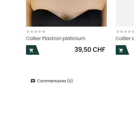
Collier Plastron platinium
Collier
Prix
39,50 CHF


Commentaires (0)