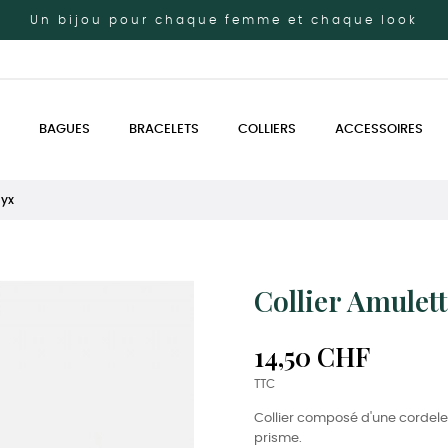
Un bijou pour chaque femme et chaque look
BAGUES
BRACELETS
COLLIERS
ACCESSOIRES
nyx
Collier Amulet
14,50 CHF
TTC
Collier composé d'une cordelet
prisme.