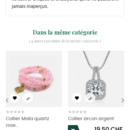
jamais inaperçus.
Dans la même catégorie
( 4 autres produits de la même catégorie )




‹
›
Collier Mala quartz
Collier zircon argent
rose...
Prix
19,50 CHF