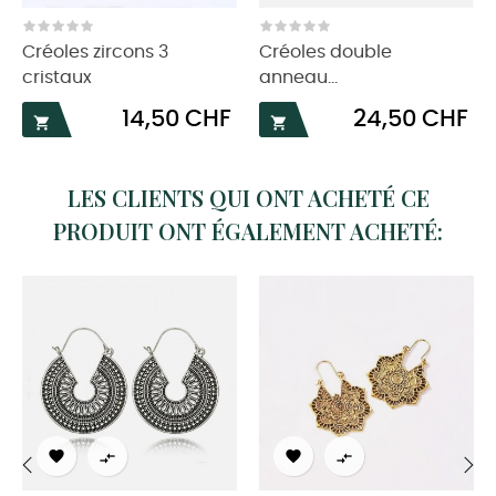
‹
›
Créoles zircons 3
Créoles double
cristaux
anneau...
Prix
Prix
14,50 CHF
24,50 CHF


LES CLIENTS QUI ONT ACHETÉ CE
PRODUIT ONT ÉGALEMENT ACHETÉ:



