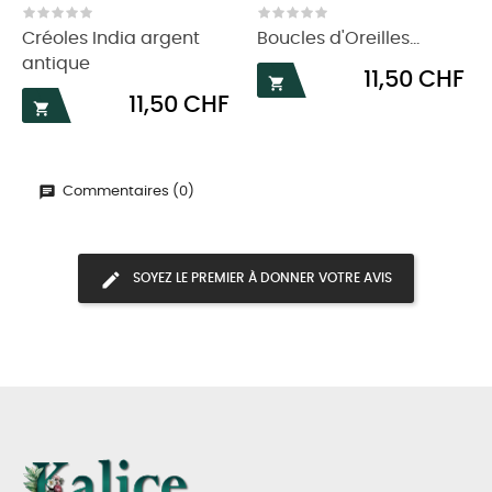
‹
›
Créoles India argent
Boucles d'Oreilles...
antique
Prix
11,50 CHF

Prix
11,50 CHF

Commentaires (0)
SOYEZ LE PREMIER À DONNER VOTRE AVIS