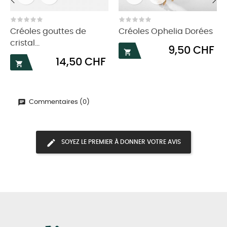
‹
›
Créoles gouttes de
Créoles Ophelia Dorées
cristal...
Prix
9,50 CHF

Prix
14,50 CHF

Commentaires (0)
SOYEZ LE PREMIER À DONNER VOTRE AVIS