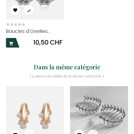


Boucles d'Oreilles...
Prix
10,50 CHF

Dans la même catégorie
( 4 autres produits de la même catégorie )