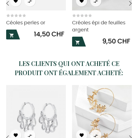




‹
›
Céoles perles or
Créoles épi de feuilles
argent
Prix
14,50 CHF

Prix
9,50 CHF

LES CLIENTS QUI ONT ACHETÉ CE
PRODUIT ONT ÉGALEMENT ACHETÉ:



