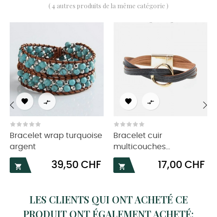
( 4 autres produits de la même catégorie )




‹
›
Bracelet wrap turquoise
Bracelet cuir
argent
multicouches...
Prix
Prix
39,50 CHF
17,00 CHF


LES CLIENTS QUI ONT ACHETÉ CE
PRODUIT ONT ÉGALEMENT ACHETÉ: