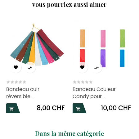
vous pourriez aussi aimer




Bandeau cuir
Bandeau Couleur
réversible...
Candy pour...
Prix
Prix
8,00 CHF
10,00 CHF


Dans la même catégorie