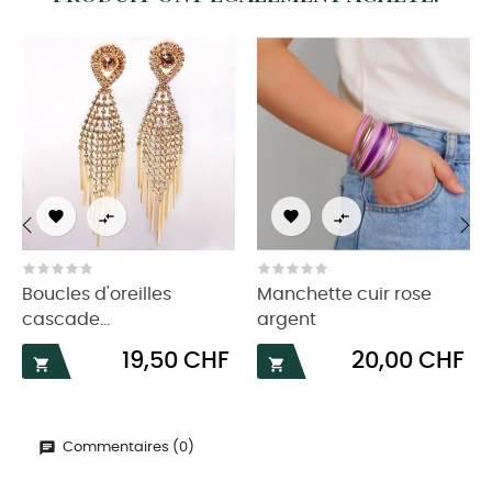




‹
›
Boucles d'oreilles
Manchette cuir rose
cascade...
argent
Prix
Prix
19,50 CHF
20,00 CHF


Commentaires (0)