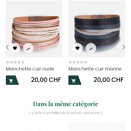




‹
›
Manchette cuir nude
Manchette cuir marine
Prix
Prix
20,00 CHF
20,00 CHF


Dans la même catégorie
( 4 autres produits de la même catégorie )