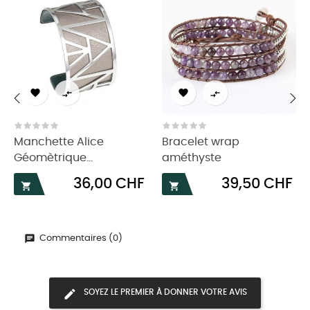




‹
›
Manchette Alice
Bracelet wrap
Géomètrique...
améthyste
Prix
Prix
36,00 CHF
39,50 CHF


Commentaires (0)
SOYEZ LE PREMIER À DONNER VOTRE AVIS