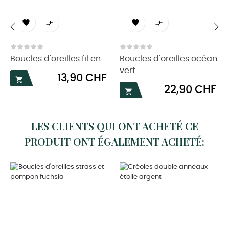




‹
›
Boucles d'oreilles fil en...
Boucles d'oreilles océan
vert
Prix
13,90 CHF

Prix
22,90 CHF

LES CLIENTS QUI ONT ACHETÉ CE
PRODUIT ONT ÉGALEMENT ACHETÉ: