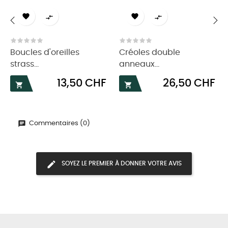




‹
›
Boucles d'oreilles
Créoles double
strass...
anneaux...
Prix
Prix
13,50 CHF
26,50 CHF


Commentaires (0)
SOYEZ LE PREMIER À DONNER VOTRE AVIS