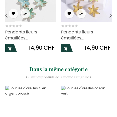




‹
›
Pendants fleurs
Pendants fleurs
émaillées...
émaillées...
Prix
Prix
14,90 CHF
14,90 CHF


Dans la même catégorie
( 4 autres produits de la même catégorie )