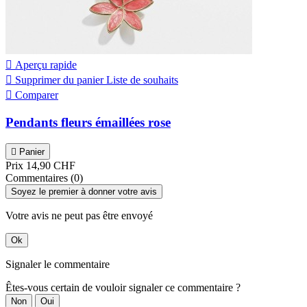

Aperçu rapide

Supprimer du panier
Liste de souhaits

Comparer
Pendants fleurs émaillées rose

Panier
Prix
14,90 CHF
Commentaires (0)
Soyez le premier à donner votre avis
Votre avis ne peut pas être envoyé
Ok
Signaler le commentaire
Êtes-vous certain de vouloir signaler ce commentaire ?
Non
Oui