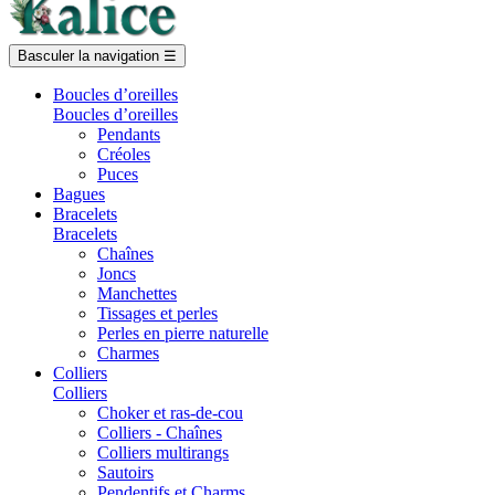
Basculer la navigation
☰
Boucles d’oreilles
Boucles d’oreilles
Pendants
Créoles
Puces
Bagues
Bracelets
Bracelets
Chaînes
Joncs
Manchettes
Tissages et perles
Perles en pierre naturelle
Charmes
Colliers
Colliers
Choker et ras-de-cou
Colliers - Chaînes
Colliers multirangs
Sautoirs
Pendentifs et Charms