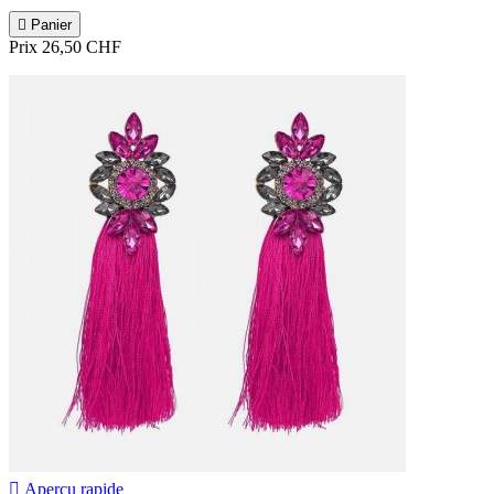

Panier
Prix
26,50 CHF

Aperçu rapide