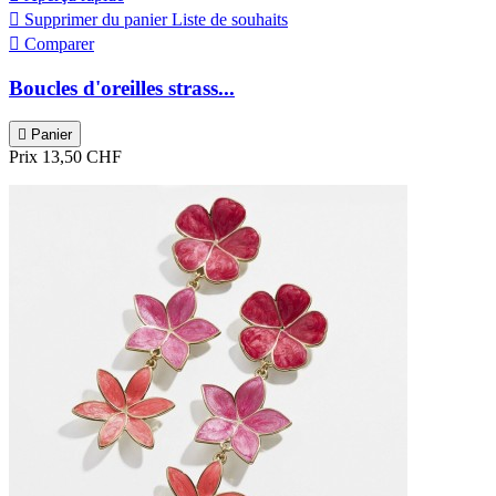

Supprimer du panier
Liste de souhaits

Comparer
Boucles d'oreilles strass...

Panier
Prix
13,50 CHF