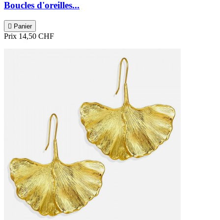
Boucles d'oreilles...

Panier
Prix
14,50 CHF