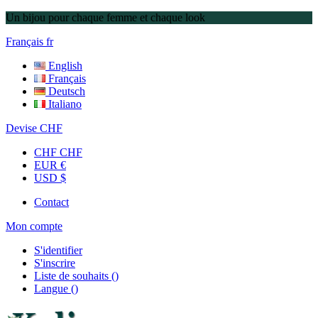
Un bijou pour chaque femme et chaque look
Français
fr
English
Français
Deutsch
Italiano
Devise
CHF
CHF CHF
EUR €
USD $
Contact
Mon compte
S'identifier
S'inscrire
Liste de souhaits
(
)
Langue
(
)